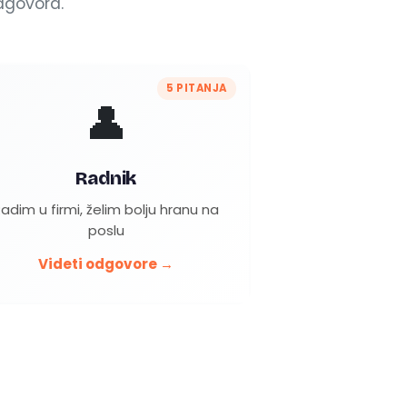
dgovora.
5 PITANJA
👤
Radnik
adim u firmi, želim bolju hranu na
poslu
Videti odgovore →