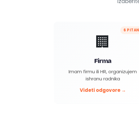
Izaberi
6 PITA
🏢
Firma
Imam firmu ili HR, organizujem
ishranu radnika
Videti odgovore →