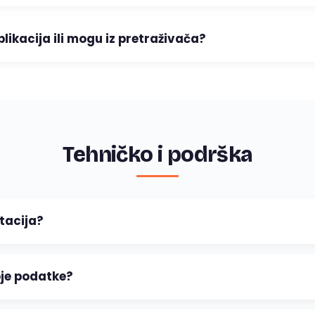
likacija ili mogu iz pretraživača?
Tehničko i podrška
tacija?
je podatke?