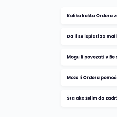
Koliko košta Ordera z
Da li se isplati za m
Mogu li povezati više
Može li Ordera pomoć
Šta ako želim da zadr