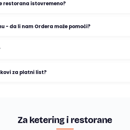
iše restorana istovremeno?
nu - da li nam Ordera može pomoći?
?
ovi za platni list?
Za ketering i restorane