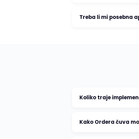
Treba li mi posebna ap
Koliko traje implemen
Kako Ordera čuva mo