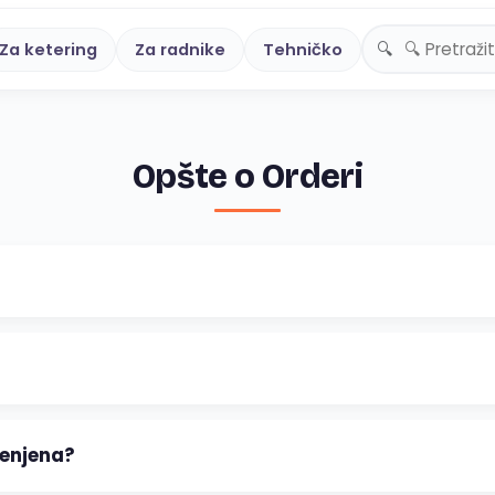
Za ketering
Za radnike
Tehničko
Opšte o Orderi
jenjena?