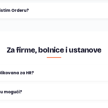
istim Orderu?
Za firme, bolnice i ustanove
plikovana za HR?
 su mogući?