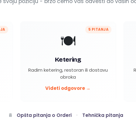
te svoju poziciju - brzo ćemo vas odvesti do vaših o
NJA
5 PITANJA
🍽️
Ketering
Radim ketering, restoran ili dostavu
R
obroka
Videti odgovore →
ili
Opšta pitanja o Orderi
·
Tehnička pitanja