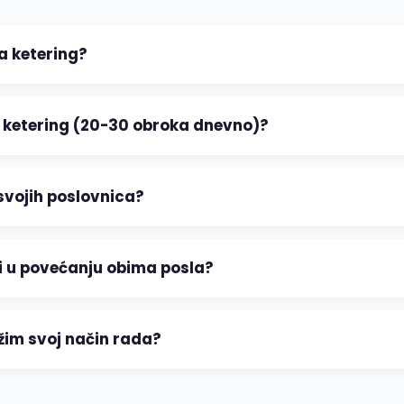
a ketering?
ali ketering (20-30 obroka dnevno)?
 svojih poslovnica?
i u povećanju obima posla?
žim svoj način rada?