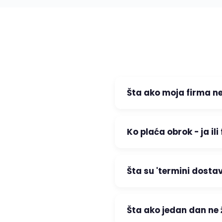
Šta ako moja firma ne
Ko plaća obrok - ja ili
Šta su 'termini dost
Šta ako jedan dan ne