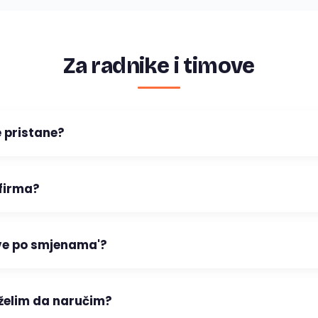
Za radnike i timove
 pristane?
 firma?
ave po smjenama'?
 želim da naručim?