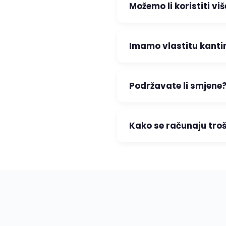
Možemo li koristiti v
Imamo vlastitu kanti
Podržavate li smjene
Kako se računaju trošk