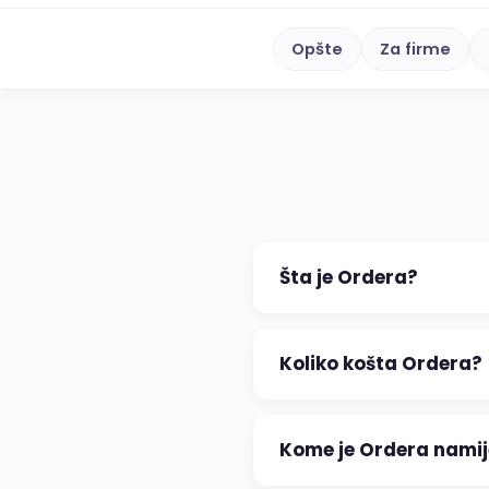
Opšte
Za firme
Šta je Ordera?
Koliko košta Ordera?
Kome je Ordera nami